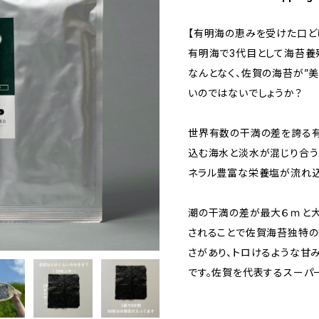
【有明海の恵みを受けた口ど
有明海で3代目として海苔養
なんとなく、佐賀の海苔が”
いのではないでしょうか？
世界有数の干満の差を誇る有
込む海水と淡水が混じり合う
ネラル豊富な栄養塩が流れ込
潮の干満の差が最大６ｍと大
されることで佐賀海苔独特の
さがあり、トロけるような甘
です。佐賀を代表するスーパ