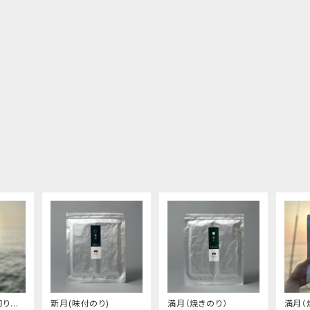
切りサ
新月(味付のり)
満月（焼きのり）
満月（