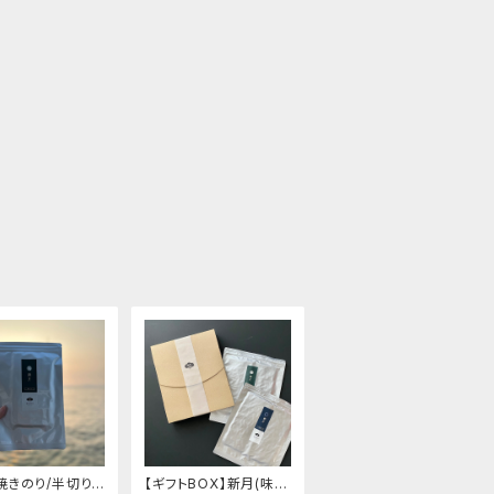
焼きのり/半切りサ
【ギフトBOX】新月(味付