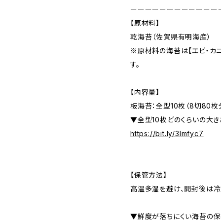
ーーーーーーーーーーーー
【原材料】
乾海苔（佐賀県有明海産）
※原材料の海苔は【エビ・カ
す。
【内容量】
板海苔：全型10枚（8切80枚
▼全型10枚どのくらいの大き
https://bit.ly/3Imfyc7
【保管方法】
高温多湿を避け、開封後は冷
▼鮮度が落ちにくい海苔の